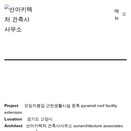
콘
메
선
텐
뉴
아
츠
키
로
텍
바
처
로
건
가
축
기
사
사
무
Project
모임지붕집 근린생활시설 증축 pyramid roof facility
소
extension
Location
경기도 고양시
Architect
선아키텍처 건축사사무소 sunarchitecture associates