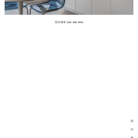
ⓒ이재우 Lee Jae woo
ⓒ
이
재