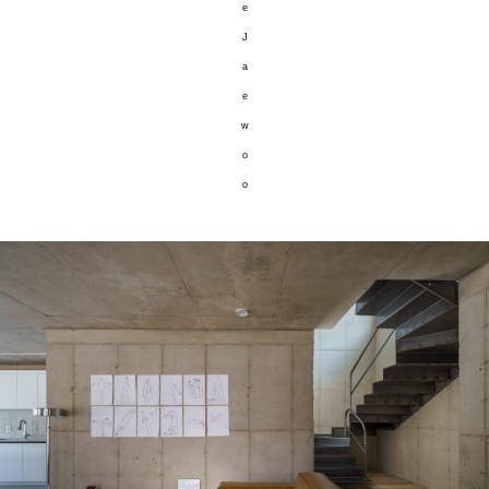
e
J
a
e
w
o
o